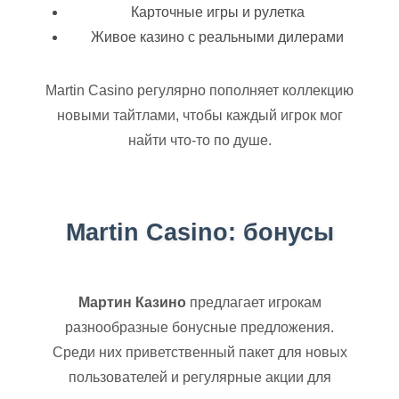
Карточные игры и рулетка
Живое казино с реальными дилерами
Martin Casino регулярно пополняет коллекцию
новыми тайтлами, чтобы каждый игрок мог
найти что-то по душе.
Martin Casino: бонусы
Мартин Казино
предлагает игрокам
разнообразные бонусные предложения.
Среди них приветственный пакет для новых
пользователей и регулярные акции для