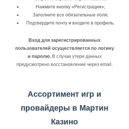
Нажмите кнопку «Регистрация»;
Заполните все обязательные поля;
Подтвердите почту и входите в профиль.
Вход для зарегистрированных
пользователей осуществляется по логину
и паролю.
В случае утери данных
предусмотрено восстановление через email.
Ассортимент игр и
провайдеры в Мартин
Казино