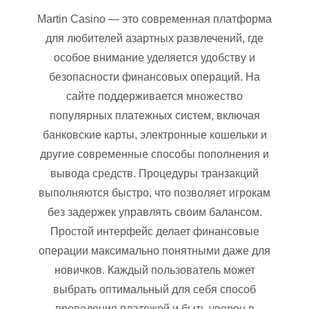
Martin Casino — это современная платформа
для любителей азартных развлечений, где
особое внимание уделяется удобству и
безопасности финансовых операций. На
сайте поддерживается множество
популярных платежных систем, включая
банковские карты, электронные кошельки и
другие современные способы пополнения и
вывода средств. Процедуры транзакций
выполняются быстро, что позволяет игрокам
без задержек управлять своим балансом.
Простой интерфейс делает финансовые
операции максимально понятными даже для
новичков. Каждый пользователь может
выбрать оптимальный для себя способ
проведения платежей и быть уверен в