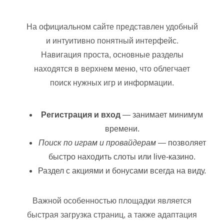
На официальном сайте представлен удобный
и интуитивно понятный интерфейс.
Навигация проста, основные разделы
находятся в верхнем меню, что облегчает
поиск нужных игр и информации.
Регистрация и вход
— занимает минимум
времени.
Поиск по играм и провайдерам
— позволяет
быстро находить слоты или live-казино.
Раздел с акциями и бонусами всегда на виду.
Важной особенностью площадки является
быстрая загрузка страниц, а также адаптация