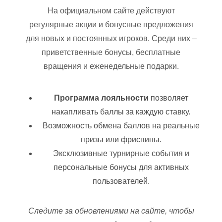
На официальном сайте действуют
регулярные акции и бонусные предложения
для новых и постоянных игроков. Среди них –
приветственные бонусы, бесплатные
вращения и еженедельные подарки.
Программа лояльности
позволяет
накапливать баллы за каждую ставку.
Возможность обмена баллов на реальные
призы или фриспины.
Эксклюзивные турнирные события и
персональные бонусы для активных
пользователей.
Следите за обновлениями на сайте, чтобы